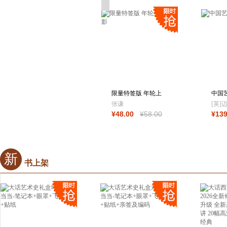
编著
限量特签版 年轮上
中国
的光影
张谦
[英]
¥
48
.00
¥
58
.00
¥
13
新
书上架