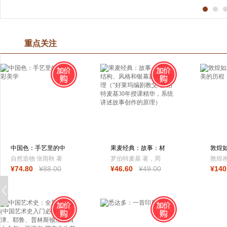
重点关注
中国色：手艺里的中
果麦经典：故事：材
敦煌
国色彩美学
质、结构、风格
160
自然造物 张雨秋 著
罗伯特麦基 著，周
敦煌
¥
74
.80
¥
88
.00
¥
46
.60
¥
49
.00
¥
140
铁东 译，果麦文化
出品