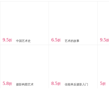
9.5
6.5
9.5
折
折
中国艺术史
艺术的故事
5.8
8.5
5
折
折
折
摄影构图艺术
佳能单反摄影入门