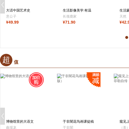
大话中国艺术史
生活影像美学:有温
生活
度的静物美食摄
意公子
长颈鹿家
天然
¥
49
.99
¥
71
.90
¥
42
.
GiraffeHome 著
超
值
博物馆里的大语文
于非闇花鸟画课徒稿
窥见
（新版）
洛克
曲现龙
于非闇
（美）