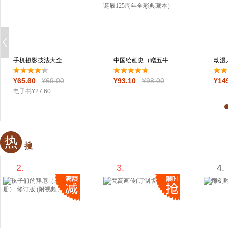
手机摄影技法大全
中国绘画史（赠五牛
动漫
（第2版）（全彩
图，绘画版“美
法专
¥
65
.60
¥
69
.00
¥
93
.10
¥
98
.00
¥
14
电子书
¥
27
.60
热
搜
2.
3.
4.