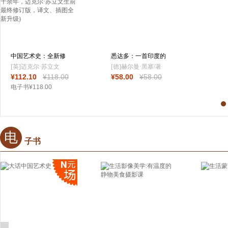
中国艺术史：全新修
悉达多：一首印度的
订版(中国艺术
诗
[英]迈克尔·苏立文
[德]赫尔曼·黑塞/著
¥
112
.10
¥
118
.00
¥
58
.00
¥
58
.00
著; 徐坚 译
李雪涛/译
电子书
¥
118
.00
电
子书