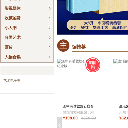
影视媒体
收藏鉴赏
小人书
各国艺术
主
编推荐
画传
人物合集
艺术电子书
画中有话敦煌石窟百
生活
讲 纪念版
敦煌研究院主编；刘
天然 
¥
198
.00
¥
259
.00
¥
82
.
文山，韩文君，郭
品
瑶，边磊，杜冬梅