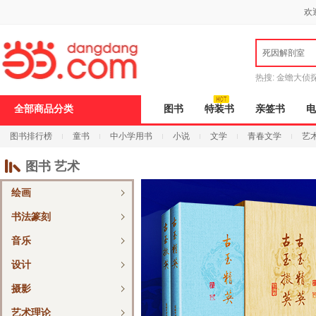
新
欢
窗
口
打
死因解剖室
开
无
障
热搜:
金蟾大侦
碍
说
9.9元包邮
说
全部商品分类
图书
特装书
亲签书
电
明
页
图书排行榜
童书
中小学用书
小说
文学
青春文学
艺
面,
按
Ctrl
图书 艺术
加
波
绘画
浪
键
书法篆刻
打
开
音乐
导
盲
设计
模
式
摄影
艺术理论