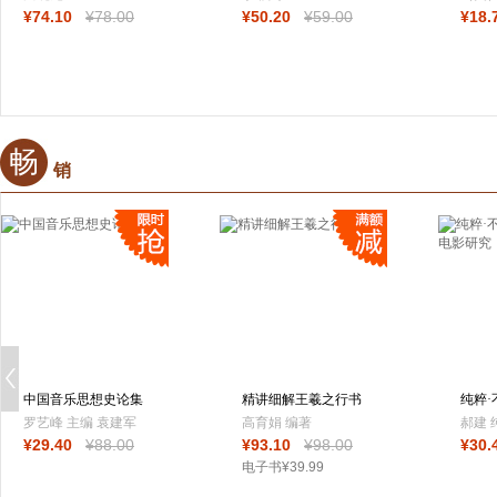
¥
74
.10
¥
78
.00
¥
50
.20
¥
59
.00
¥
18
.
菲勒
畅
销
中国音乐思想史论集
精讲细解王羲之行书
纯粹
尺牍
黑色
罗艺峰 主编 袁建军
高育娟 编著
郝建 
¥
29
.40
¥
88
.00
¥
93
.10
¥
98
.00
¥
30
.
副主编
电子书
¥
39
.99