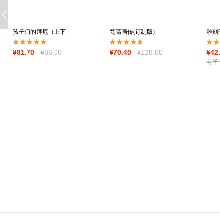
孩子们的拜厄（上下
梵高画传(订制版)
雕刻
两册） 修订版
¥
81
.70
¥
86
.00
¥
70
.40
¥
128
.00
¥
42
电子