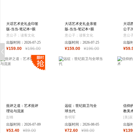
大话艺术史礼盒印签
大话艺术史礼盒亲签
大话西
版-当当-笔记本+眼
版-当当-笔记本+眼
公子2
罩+飞机盒+贴纸
罩+飞机盒+贴纸+亲
装帧
意公子；读客文化
意公子；读客文化
意公
签及编码
全新序
出品
出版时间：
2026-07-25
出品
出版时间：
2026-07-25
出品
出版
精讲 
¥
159
.00
¥
196
.00
¥
159
.00
¥
196
.00
¥
59
.
民艺
批评之道：艺术批评
远征：世纪前卫与全
信仰
理论与流派
球当代
教美
彭锋
鲁明军
[美]
出版时间：
2026-07-09
出版时间：
2026-08-05
出版
¥
53
.40
¥
89
.00
¥
72
.60
¥
98
.00
¥
139