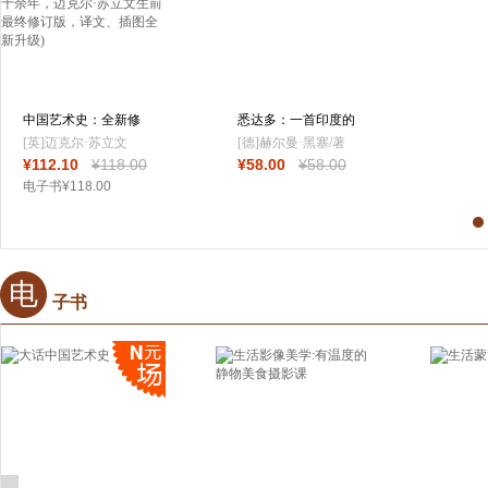
中国艺术史：全新修
悉达多：一首印度的
订版(中国艺术
诗
[英]迈克尔·苏立文
[德]赫尔曼·黑塞/著
¥
112
.10
¥
118
.00
¥
58
.00
¥
58
.00
著; 徐坚 译
李雪涛/译
电子书
¥
118
.00
电
子书