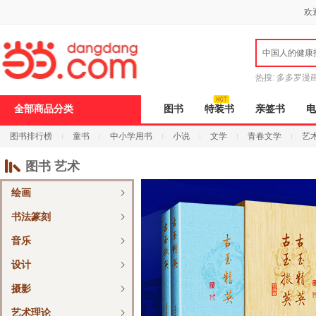
新
欢
窗
口
打
中国人的健康
开
无
障
热搜:
多多罗漫
碍
说
全部商品分类
图书
特装书
亲签书
电
明
页
图书排行榜
童书
中小学用书
小说
文学
青春文学
艺
面,
按
Ctrl
图书 艺术
加
波
绘画
浪
键
书法篆刻
打
开
音乐
导
盲
设计
模
式
摄影
艺术理论