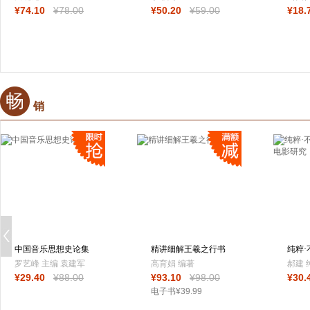
¥
74
.10
¥
78
.00
¥
50
.20
¥
59
.00
¥
18
.
菲勒
畅
销
中国音乐思想史论集
精讲细解王羲之行书
纯粹
尺牍
黑色
罗艺峰 主编 袁建军
高育娟 编著
郝建 
¥
29
.40
¥
88
.00
¥
93
.10
¥
98
.00
¥
30
.
副主编
电子书
¥
39
.99