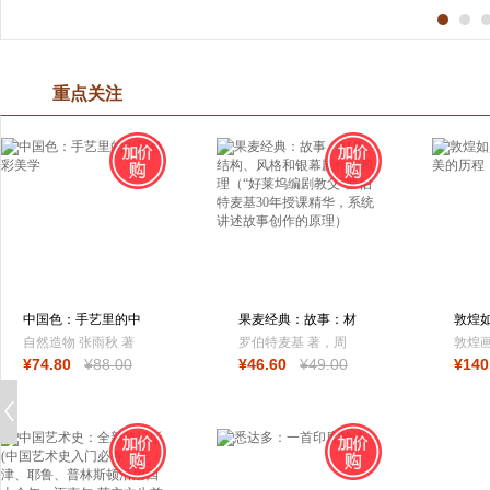
重点关注
中国色：手艺里的中
果麦经典：故事：材
敦煌
国色彩美学
质、结构、风格
160
自然造物 张雨秋 著
罗伯特麦基 著，周
敦煌
¥
74
.80
¥
88
.00
¥
46
.60
¥
49
.00
¥
140
铁东 译，果麦文化
出品