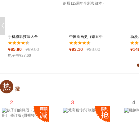
手机摄影技法大全
中国绘画史（赠五牛
动漫
（第2版）（全彩
图，绘画版“美
法专
¥
65
.60
¥
69
.00
¥
93
.10
¥
98
.00
¥
14
电子书
¥
27
.60
热
搜
2.
3.
4.