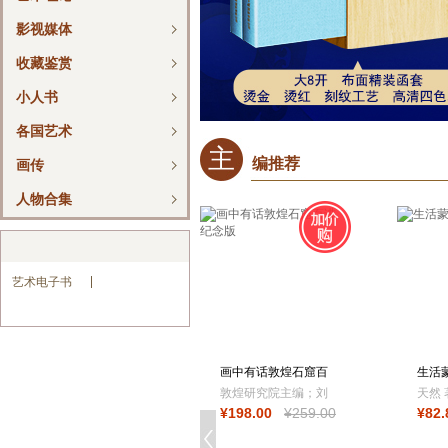
影视媒体
收藏鉴赏
小人书
各国艺术
主
编推荐
画传
人物合集
艺术电子书
画中有话敦煌石窟百
生活
讲 纪念版
敦煌研究院主编；刘
天然 
¥
198
.00
¥
259
.00
¥
82
.
文山，韩文君，郭
品
瑶，边磊，杜冬梅