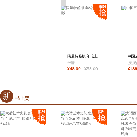
编著
限量特签版 年轮上
中国
的光影
张谦
[英]
¥
48
.00
¥
58
.00
¥
13
新
书上架