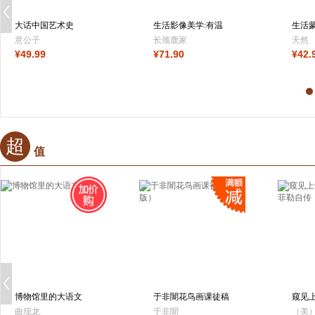
大话中国艺术史
生活影像美学:有温
生活
度的静物美食摄
意公子
长颈鹿家
天然
¥
49
.99
¥
71
.90
¥
42
.
GiraffeHome 著
超
值
博物馆里的大语文
于非闇花鸟画课徒稿
窥见
（新版）
洛克
曲现龙
于非闇
（美）