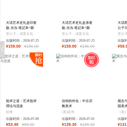
大话艺术史礼盒印签
大话艺术史礼盒亲签
大话西
版-当当-笔记本+眼
版-当当-笔记本+眼
公子2
罩+飞机盒+贴纸
罩+飞机盒+贴纸+亲
装帧
意公子；读客文化
意公子；读客文化
意公
签及编码
全新序
出品
出版时间：
2026-07-25
出品
出版时间：
2026-07-25
出品
出版
精讲 
¥
159
.00
¥
196
.00
¥
159
.00
¥
196
.00
¥
59
.
民艺
批评之道：艺术批评
信仰的外化：中古宗
观念与
理论与流派
教美术
国美
彭锋
[美]巫鸿
［美］
出版时间：
2026-07-09
出版时间：
2026-07-01
出版
¥
53
.40
¥
89
.00
¥
139
.30
¥
188
.00
¥
131