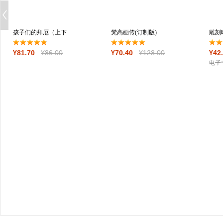
孩子们的拜厄（上下
梵高画传(订制版)
雕刻
两册） 修订版
¥
81
.70
¥
86
.00
¥
70
.40
¥
128
.00
¥
42
电子